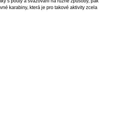
tky s pouty a svazování na různé způsoby, pak
né karabiny, která je pro takové aktivity zcela