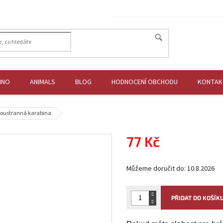
HNO
ANIMALS
BLOG
HODNOCENÍ OBCHODU
KONTAK
oustranná karabina
77 Kč
Měrná
Můžeme doručit do:
10.8.2026
cena:
PŘIDAT DO KOŠÍK