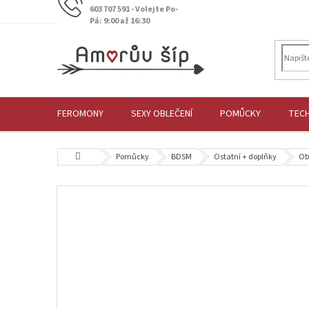
Přejít
603 707 591 - Volejte Po-
na
Pá: 9:00 až 16:30
obsah
FEROMONY
SEXY OBLEČENÍ
POMŮCKY
TEC
Domů
Pomůcky
BDSM
Ostatní + doplňky
Ob