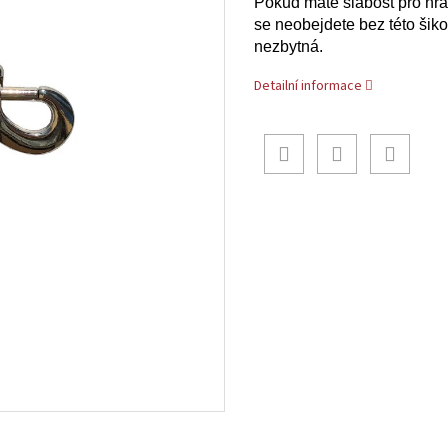
Pokud máte slabost pro hrá
se neobejdete bez této šikov
nezbytná.
Detailní informace