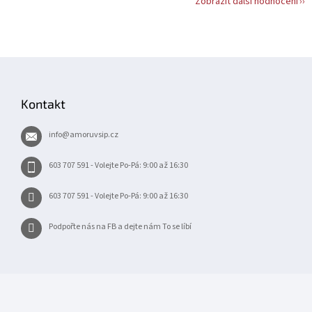
Zobrazit další hodnocení
Z
á
p
Kontakt
a
t
info
@
amoruvsip.cz
í
603 707 591 - Volejte Po-Pá: 9:00 až 16:30
603 707 591 - Volejte Po-Pá: 9:00 až 16:30
Podpořte nás na FB a dejte nám To se líbí