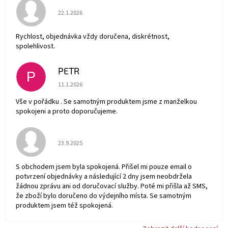
Hodnocení obchodu je 5 z 5 hvězdiček.
22.1.2026
Rychlost, objednávka vždy doručena, diskrétnost,
spolehlivost.
PETR
P
Hodnocení obchodu je 5 z 5 hvězdiček.
11.1.2026
Vše v pořádku . Se samotným produktem jsme z manželkou
spokojeni a proto doporučujeme.
Hodnocení obchodu je 5 z 5 hvězdiček.
23.9.2025
S obchodem jsem byla spokojená. Přišel mi pouze email o
potvrzení objednávky a následující 2 dny jsem neobdržela
žádnou zprávu ani od doručovací služby. Poté mi přišla až SMS,
že zboží bylo doručeno do výdejního místa. Se samotným
produktem jsem též spokojená.