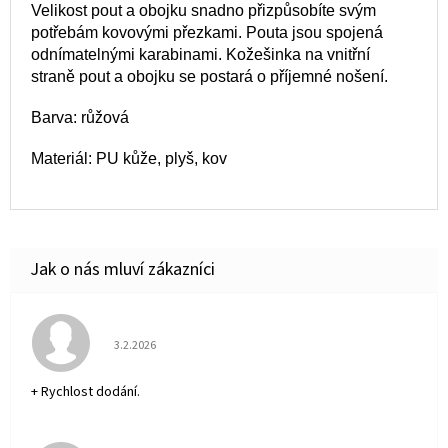
Velikost pout a obojku snadno přizpůsobíte svým
potřebám kovovými přezkami. Pouta jsou spojená
odnímatelnými karabinami. Kožešinka na vnitřní
straně pout a obojku se postará o příjemné nošení.
Barva: růžová
Materiál: PU kůže, plyš, kov
Hodnocení obchodu je 5 z 5 hvězdiček.
3.2.2026
+ Rychlost dodání.