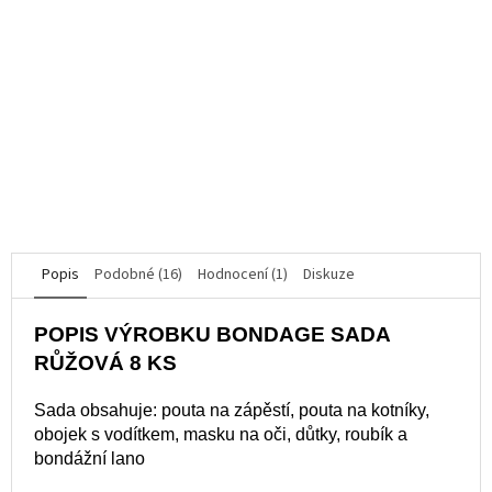
Mystim Elektro sex - Rodeo Robin Smyčky na penis
K dispozici
1 390 Kč
DO KOŠÍKU
Popis
Podobné (16)
Hodnocení (1)
Diskuze
POPIS VÝROBKU BONDAGE SADA
RŮŽOVÁ 8 KS
Sada obsahuje: pouta na zápěstí, pouta na kotníky,
obojek s vodítkem, masku na oči, důtky, roubík a
bondážní lano