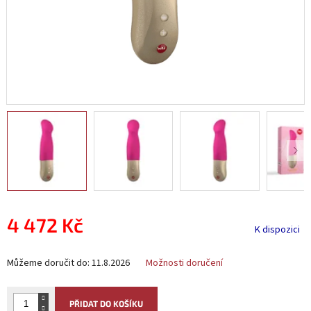
4 472 Kč
K dispozici
Měrná
Můžeme doručit do:
11.8.2026
Možnosti doručení
cena:
PŘIDAT DO KOŠÍKU