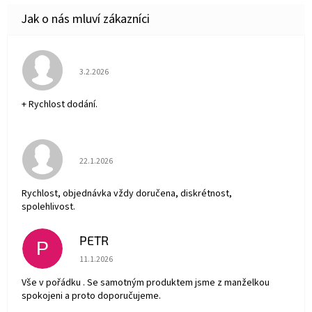
Hodnocení obchodu je 5 z 5 hvězdiček.
3.2.2026
+ Rychlost dodání.
Hodnocení obchodu je 5 z 5 hvězdiček.
22.1.2026
Rychlost, objednávka vždy doručena, diskrétnost,
spolehlivost.
PETR
P
Hodnocení obchodu je 5 z 5 hvězdiček.
11.1.2026
Vše v pořádku . Se samotným produktem jsme z manželkou
spokojeni a proto doporučujeme.