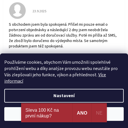
Hodnocení obchodu je 5 z 5 hvězdiček.
23.9.2025
S obchodem jsem byla spokojená. Přišel mi pouze email o
potvrzení objednávky a následující 2 dny jsem neobdržela
žádnou zprávu ani od doručovací služby. Poté mi přišla až SMS,
že zboží bylo doručeno do výdejního místa. Se samotným
produktem jsem též spokojená.
Zobrazit další hodnocení
Používáme cookies, abychom Vám umožnili spolehlivé
prohlížení webu a díky analýze provozu webu neustále pro
Vás zlepšovali jeho funkce, výkon a přehlednost.
Více
informací
Z
á
Nastavení
p
Kontakt
a
Nejširší výběr erotických pomůcek a sexy prádla na
t
Sleva 100 Kč na
jednom místě. 100% spokojenost dle recenzí
ANO
NE
Souhlasím
info
@
amoruvsip.cz
í
první nákup?
ověřených zákazníků!
603 707 591 - Volejte Po-Pá: 9:00 až 16:30