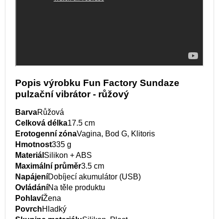
Popis výrobku Fun Factory Sundaze
pulzační vibrátor - růžový
Barva
Růžová
Celková délka
17.5 cm
Erotogenní zóna
Vagina, Bod G, Klitoris
Hmotnost
335 g
Materiál
Silikon + ABS
Maximální průměr
3.5 cm
Napájení
Dobíjecí akumulátor (USB)
Ovládání
Na těle produktu
Pohlaví
Žena
Povrch
Hladký