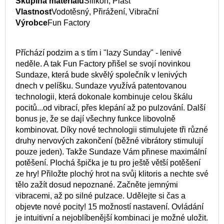
Skupina materiálu
Silikon, Plast
Vlastnost
Vodotěsný, Přirážení, Vibrační
Výrobce
Fun Factory
Příchází podzim a s tím i "lazy Sunday" - lenivé
neděle. A tak Fun Factory přišel se svojí novinkou
Sundaze, která bude skvělý společník v lenivých
dnech v pelíšku. Sundaze využívá patentovanou
technologii, která dokonale kombinuje celou škálu
pocitů...od vibrací, přes klepání až po pulzování. Další
bonus je, že se dají všechny funkce libovolně
kombinovat. Díky nové technologii stimulujete tři různé
druhy nervových zakončení (běžné vibrátory stimulují
pouze jeden). Takže Sundaze Vám přinese maximální
potěšení. Plochá špička je tu pro ještě větší potěšení
ze hry! Přiložte plochý hrot na svůj klitoris a nechte své
tělo zažít dosud nepoznané. Začněte jemnými
vibracemi, až po silné pulzace. Udělejte si čas a
objevte nové pocity! 15 možností nastavení. Ovládání
je intuitivní a nejoblíbenější kombinaci je možné uložit.