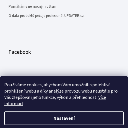
Pomáháme nemocným dětem
O data produktů pečuje profesionál UPDATER.cz
Facebook
Používáme cookies, abychom Vám umožnili spolehlivé
prohlížení webu a díky analýze provozu webu neustále pro
Odebírat newsletter
Vás zlepšovali jeho funkce, výkon a přehlednost.
Více
informací
PŘIHLÁSIT
Nastavení
SE