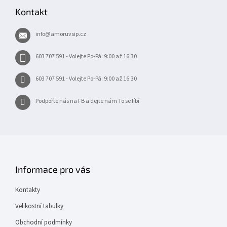
p
Kontakt
a
t
info
@
amoruvsip.cz
í
603 707 591 - Volejte Po-Pá: 9:00 až 16:30
603 707 591 - Volejte Po-Pá: 9:00 až 16:30
Podpořte nás na FB a dejte nám To se líbí
Informace pro vás
Kontakty
Velikostní tabulky
Obchodní podmínky