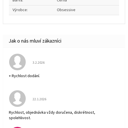
Barva
:
Černá
Výrobce
:
Obsessive
Hodnocení obchodu je 5 z 5 hvězdiček.
3.2.2026
+ Rychlost dodání.
Hodnocení obchodu je 5 z 5 hvězdiček.
22.1.2026
Rychlost, objednávka vždy doručena, diskrétnost,
spolehlivost.