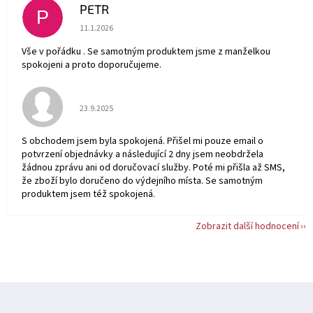
PETR
P
Hodnocení obchodu je 5 z 5 hvězdiček.
11.1.2026
Vše v pořádku . Se samotným produktem jsme z manželkou
spokojeni a proto doporučujeme.
Hodnocení obchodu je 5 z 5 hvězdiček.
23.9.2025
S obchodem jsem byla spokojená. Přišel mi pouze email o
potvrzení objednávky a následující 2 dny jsem neobdržela
žádnou zprávu ani od doručovací služby. Poté mi přišla až SMS,
že zboží bylo doručeno do výdejního místa. Se samotným
produktem jsem též spokojená.
Zobrazit další hodnocení
Z
á