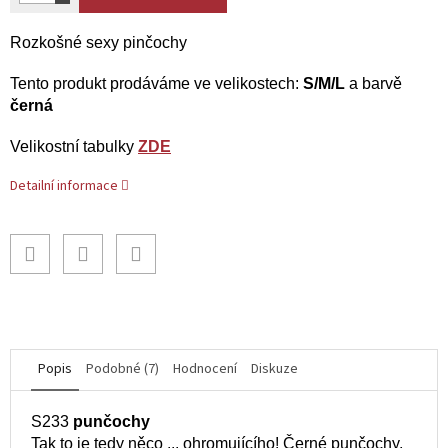
Rozkošné sexy pinčochy
Tento produkt prodáváme ve velikostech:
S/M/L
a barvě
černá
Velikostní tabulky
ZDE
Detailní informace
Popis
Podobné (7)
Hodnocení
Diskuze
S233
punčochy
Tak to je tedy něco ... ohromujícího! Černé punčochy,