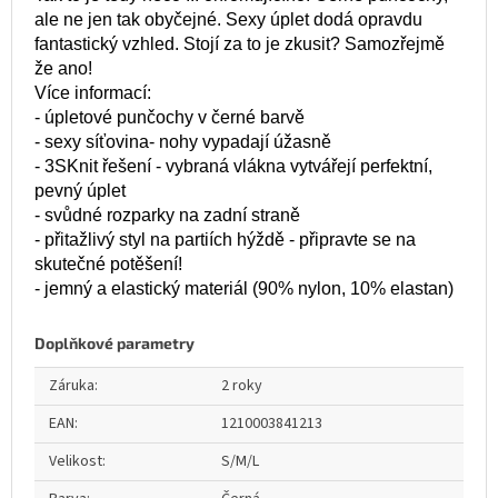
ale ne jen tak obyčejné. Sexy úplet dodá opravdu
fantastický vzhled. Stojí za to je zkusit? Samozřejmě
že ano!
Více informací:
- úpletové punčochy v černé barvě
- sexy síťovina- nohy vypadají úžasně
- 3SKnit řešení - vybraná vlákna vytvářejí perfektní,
pevný úplet
- svůdné rozparky na zadní straně
- přitažlivý styl na partiích hýždě - připravte se na
skutečné potěšení!
- jemný a elastický materiál (90% nylon, 10% elastan)
Doplňkové parametry
Záruka
:
2 roky
EAN
:
1210003841213
Velikost
:
S/M/L