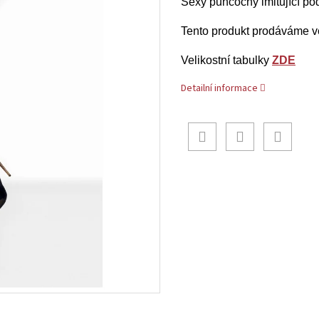
Sexy punčochy imitující p
Tento produkt prodáváme v
Velikostní tabulky
ZDE
Detailní informace