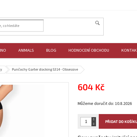
HNO
ANIMALS
BLOG
HODNOCENÍ OBCHODU
KONTAK
ty
Punčochy Garter stocking S314 - Obsessive
604 Kč
Měrná
Můžeme doručit do:
10.8.2026
cena:
PŘIDAT DO KOŠÍK