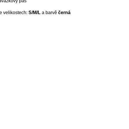
odvazkový pás
e velikostech:
S/M/L
a barvě
černá