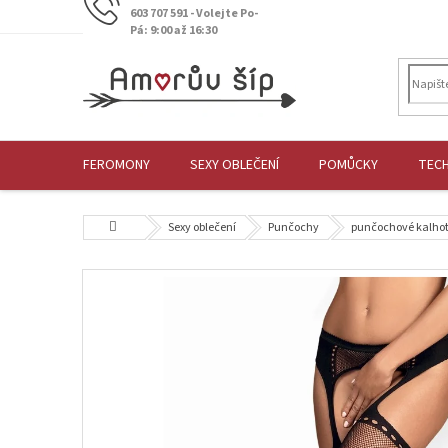
Přejít
603 707 591 - Volejte Po-
na
Pá: 9:00 až 16:30
obsah
FEROMONY
SEXY OBLEČENÍ
POMŮCKY
TEC
Domů
Sexy oblečení
Punčochy
punčochové kalho