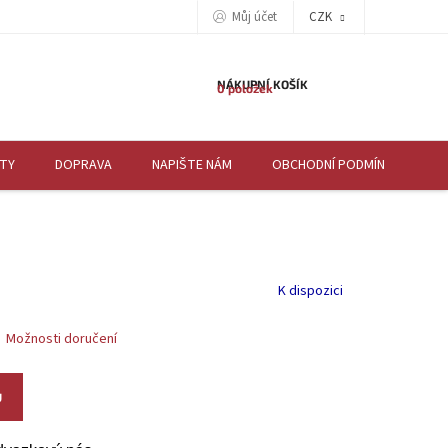
Můj účet
CZK
NÁKUPNÍ KOŠÍK
0 položek
TY
DOPRAVA
NAPIŠTE NÁM
OBCHODNÍ PODMÍNKY
K
K dispozici
Možnosti doručení
U