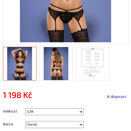
1 198 Kč
K dispozici
Měrná
cena:
Velikost
Barva