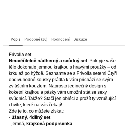
5,0
z
5
DO KOŠÍKU
hvězdiček.
Popis
Podobné (16)
Hodnocení
Diskuze
Frivolla set
Neuvěřitelně nádherný a svůdný set.
Pokryje vaše
tělo dokonale jemnou krajkou s hravými proužky – od
krku až po hýždě. Seznamte se s Frivolla setem! Čtyři
obdivuhodné kousky prádla k vám přichází se svým
zvláštním kouzlem. Naprosto jedinečný design s
koketní krajkou a pásky vám umožní stát se sexy
svůdnicí. Takže? Stačí jen obléci a prožít ty vzrušující
chvíle, které na vás čekají!
Zde je to, co můžete získat:
-
úžasný, 4dílný set
- jemná,
krajková podprsenka