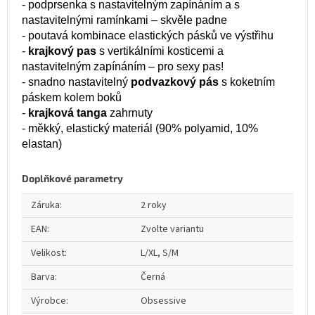
- podprsenka s nastavitelným zapínáním a s
nastavitelnými ramínkami – skvěle padne
- poutavá kombinace elastických pásků ve výstřihu
-
krajkový pas
s vertikálními kosticemi a
nastavitelným zapínáním – pro sexy pas!
- snadno nastavitelný
podvazkový pás
s koketním
páskem kolem boků
-
krajková tanga
zahrnuty
- měkký, elastický materiál (90% polyamid, 10%
elastan)
Doplňkové parametry
Záruka
:
2 roky
EAN
:
Zvolte variantu
Velikost
:
L/XL, S/M
Barva
:
Černá
Výrobce
:
Obsessive