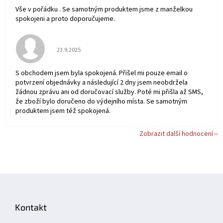
Vše v pořádku . Se samotným produktem jsme z manželkou
spokojeni a proto doporučujeme.
Hodnocení obchodu je 5 z 5 hvězdiček.
23.9.2025
S obchodem jsem byla spokojená. Přišel mi pouze email o
potvrzení objednávky a následující 2 dny jsem neobdržela
žádnou zprávu ani od doručovací služby. Poté mi přišla až SMS,
že zboží bylo doručeno do výdejního místa. Se samotným
produktem jsem též spokojená.
Zobrazit další hodnocení
Z
á
p
Kontakt
a
t