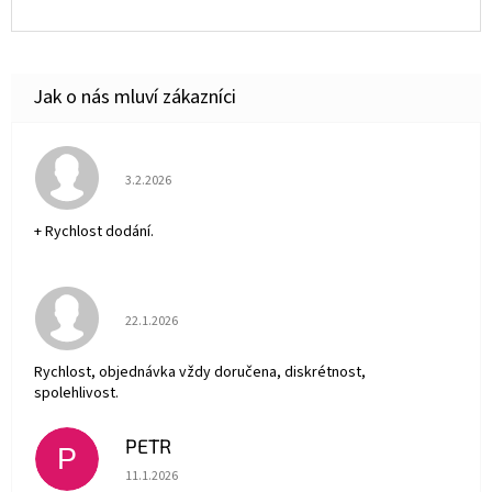
Hodnocení obchodu je 5 z 5 hvězdiček.
3.2.2026
+ Rychlost dodání.
Hodnocení obchodu je 5 z 5 hvězdiček.
22.1.2026
Rychlost, objednávka vždy doručena, diskrétnost,
spolehlivost.
PETR
P
Hodnocení obchodu je 5 z 5 hvězdiček.
11.1.2026