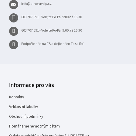
info
@
amoruvsip.cz
í
603 707 591 - Volejte Po-Pá: 9:00 až 16:30
603 707 591 - Volejte Po-Pá: 9:00 až 16:30
Podpořte nás na FB a dejte nám To se líbí
Informace pro vás
Kontakty
Velikostní tabulky
Obchodní podmínky
Pomáháme nemocným dětem
O data produktů pečuje profesionál UPDATER.cz