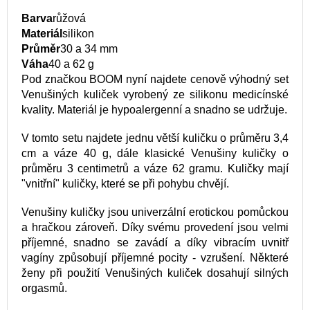
Barva
růžová
Materiál
silikon
Průměr
30 a 34 mm
Váha
40 a 62 g
Pod značkou BOOM nyní najdete cenově výhodný set
Venušiných kuliček vyrobený ze silikonu medicínské
kvality. Materiál je hypoalergenní a snadno se udržuje.
V tomto setu najdete jednu větší kuličku o průměru 3,4
cm a váze 40 g, dále klasické Venušiny kuličky o
průměru 3 centimetrů a váze 62 gramu. Kuličky mají
"vnitřní" kuličky, které se při pohybu chvějí.
Venušiny kuličky jsou univerzální erotickou pomůckou
a hračkou zároveň. Díky svému provedení jsou velmi
příjemné, snadno se zavádí a díky vibracím uvnitř
vagíny způsobují příjemné pocity - vzrušení. Některé
ženy při použití Venušiných kuliček dosahují silných
orgasmů.