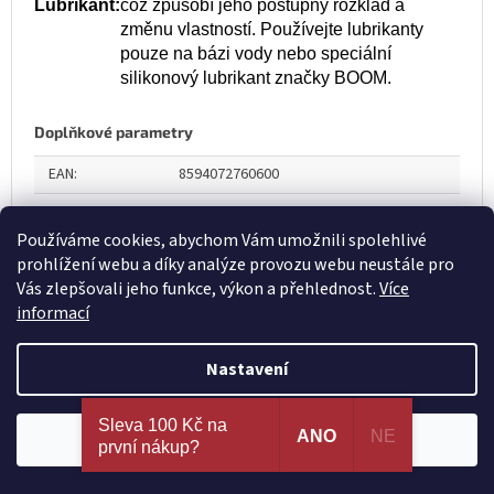
Lubrikant:
což způsobí jeho postupný rozklad a
změnu vlastností. Používejte lubrikanty
pouze na bázi vody nebo speciální
silikonový lubrikant značky BOOM.
Doplňkové parametry
EAN
:
8594072760600
Používáme cookies, abychom Vám umožnili spolehlivé
prohlížení webu a díky analýze provozu webu neustále pro
Vás zlepšovali jeho funkce, výkon a přehlednost.
Více
informací
Nastavení
Hodnocení obchodu je 5 z 5 hvězdiček.
3.2.2026
Nejširší výběr erotických pomůcek a sexy prádla na
Sleva 100 Kč na
+ Rychlost dodání.
jednom místě. 100% spokojenost dle recenzí
ANO
NE
Souhlasím
první nákup?
ověřených zákazníků!