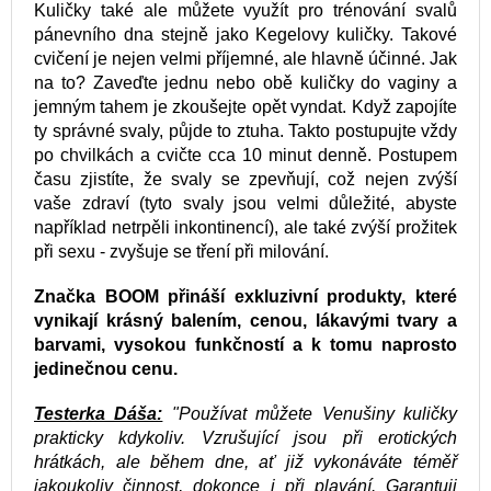
Kuličky také ale můžete využít pro trénování svalů
pánevního dna stejně jako Kegelovy kuličky. Takové
cvičení je nejen velmi příjemné, ale hlavně účinné. Jak
na to? Zaveďte jednu nebo obě kuličky do vaginy a
jemným tahem je zkoušejte opět vyndat. Když zapojíte
ty správné svaly, půjde to ztuha. Takto postupujte vždy
po chvilkách a cvičte cca 10 minut denně. Postupem
času zjistíte, že svaly se zpevňují, což nejen zvýší
vaše zdraví (tyto svaly jsou velmi důležité, abyste
například netrpěli inkontinencí), ale také zvýší prožitek
při sexu - zvyšuje se tření při milování.
Značka BOOM přináší exkluzivní produkty, které
vynikají krásný balením, cenou, lákavými tvary a
barvami, vysokou funkčností a k tomu naprosto
jedinečnou cenu.
Testerka Dáša:
"Používat můžete Venušiny kuličky
prakticky kdykoliv. Vzrušující jsou při erotických
hrátkách, ale během dne, ať již vykonáváte téměř
jakoukoliv činnost, dokonce i při plavání. Garantuji