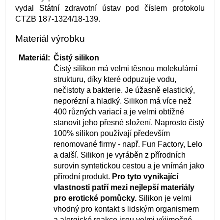
vydal Státní zdravotní ústav pod číslem protokolu
CTZB 187-1324/18-139.
Materiál výrobku
Materiál:
Čistý silikon
Čistý silikon má velmi těsnou molekulární
strukturu, díky které odpuzuje vodu,
nečistoty a bakterie. Je úžasně elastický,
neporézní a hladký. Silikon má více než
400 různých variací a je velmi obtížné
stanovit jeho přesné složení. Naprosto čistý
100% silikon používají především
renomované firmy - např. Fun Factory, Lelo
a další. Silikon je vyráběn z přírodních
surovin syntetickou cestou a je vnímán jako
přírodní produkt.
Pro tyto vynikající
vlastnosti patří mezi nejlepší materiály
pro erotické pomůcky.
Silikon je velmi
vhodný pro kontakt s lidským organismem
a alergické reakce jsou velmi výjimečné.