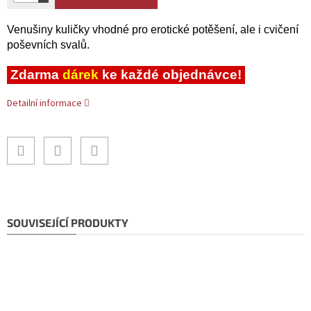
Venušiny kuličky vhodné pro erotické potěšení, ale i cvičení
poševních svalů.
Zdarma
dárek
ke každé objednávce!
Detailní informace
SOUVISEJÍCÍ PRODUKTY
Doporučujeme!