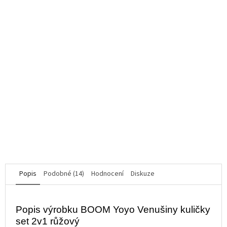
Vibrátor na G-bod a jazýček na klitoris Red Revolution Iris
Průměrné
hodnocení
K dispozici
produktu
je
1 277 Kč
5,0
z
5
DO KOŠÍKU
hvězdiček.
Popis
Podobné (14)
Hodnocení
Diskuze
Popis výrobku BOOM Yoyo Venušiny kuličky
set 2v1 růžový