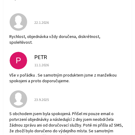
Hodnocení obchodu je 5 z 5 hvězdiček.
22.1.2026
Rychlost, objednávka vždy doručena, diskrétnost,
spolehlivost.
PETR
P
Hodnocení obchodu je 5 z 5 hvězdiček.
11.1.2026
Vše v pořádku . Se samotným produktem jsme z manželkou
spokojeni a proto doporučujeme.
Hodnocení obchodu je 5 z 5 hvězdiček.
23.9.2025
S obchodem jsem byla spokojená. Přišel mi pouze email o
potvrzení objednávky a následující 2 dny jsem neobdržela
žádnou zprávu ani od doručovací služby. Poté mi přišla až SMS,
že zboží bylo doručeno do výdejního místa. Se samotným