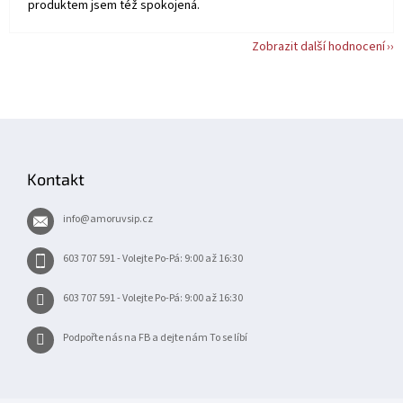
produktem jsem též spokojená.
Zobrazit další hodnocení
Z
á
p
Kontakt
a
t
info
@
amoruvsip.cz
í
603 707 591 - Volejte Po-Pá: 9:00 až 16:30
603 707 591 - Volejte Po-Pá: 9:00 až 16:30
Podpořte nás na FB a dejte nám To se líbí