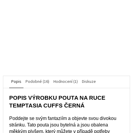
Mystim Electric Eric Vibrátor s elektrostimulací - Black Edition
Průměrné
hodnocení
K dispozici
produktu
je
3 832 Kč
5,0
z
5
DO KOŠÍKU
hvězdiček.
Popis
Podobné (16)
Hodnocení (1)
Diskuze
POPIS VÝROBKU POUTA NA RUCE
TEMPTASIA CUFFS ČERNÁ
Poddejte se svým fantaziím a objevte svou divokou
stránku. Tato pouta jsou bytelná a jsou obalena
měkkým plyšem, který můžete v případě potřeby