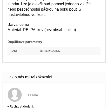
sundat. Lze je otevřít buď pomocí jednoho z klíčů,
nebo bezpečnostní páčkou na boku pout. S
nastavitelnou velikostí.
Barva: černá
Materiál: PE, PA, kov (bez obsahu niklu)
Doplňkové parametry
EAN
:
819835020332
Hodnocení obchodu je 5 z 5 hvězdiček.
3.2.2026
+ Rychlost dodání.