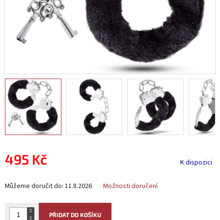
495 Kč
K dispozici
Měrná
Můžeme doručit do:
11.8.2026
Možnosti doručení
cena:
PŘIDAT DO KOŠÍKU