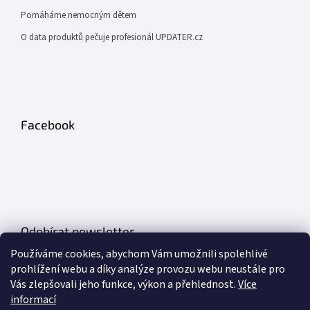
Pomáháme nemocným dětem
O data produktů pečuje profesionál UPDATER.cz
Facebook
Odebírat newsletter
Používáme cookies, abychom Vám umožnili spolehlivé
Vložte svůj e-mail a my vám budeme zasílat informace o nových
prohlížení webu a díky analýze provozu webu neustále pro
produktech na našem e-shopu.
Vás zlepšovali jeho funkce, výkon a přehlednost.
Více
informací
E-mail