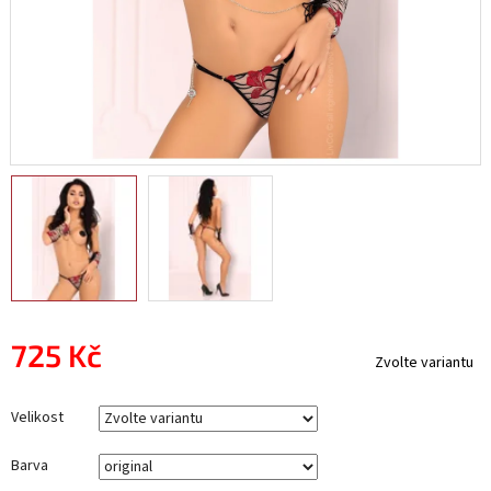
725 Kč
Zvolte variantu
Měrná
cena:
Velikost
Barva