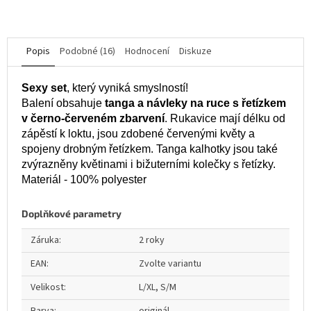
hvězdiček.
Popis
Podobné (16)
Hodnocení
Diskuze
Sexy set
, který vyniká smyslností!
Balení obsahuje
tanga a návleky na ruce s řetízkem
v černo-červeném zbarvení
. Rukavice mají délku od
zápěstí k loktu, jsou zdobené červenými květy a
spojeny drobným řetízkem. Tanga kalhotky jsou také
zvýrazněny květinami i bižuterními kolečky s řetízky.
Materiál - 100% polyester
Doplňkové parametry
Záruka
:
2 roky
EAN
:
Zvolte variantu
Velikost
:
L/XL, S/M
Barva
:
originál