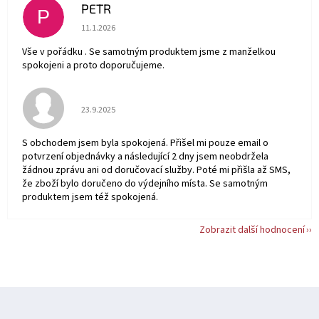
PETR
P
Hodnocení obchodu je 5 z 5 hvězdiček.
11.1.2026
Vše v pořádku . Se samotným produktem jsme z manželkou
spokojeni a proto doporučujeme.
Hodnocení obchodu je 5 z 5 hvězdiček.
23.9.2025
S obchodem jsem byla spokojená. Přišel mi pouze email o
potvrzení objednávky a následující 2 dny jsem neobdržela
žádnou zprávu ani od doručovací služby. Poté mi přišla až SMS,
že zboží bylo doručeno do výdejního místa. Se samotným
produktem jsem též spokojená.
Zobrazit další hodnocení
Z
á