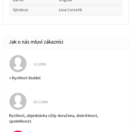
Výrobce
:
Livia Corsetti
Hodnocení obchodu je 5 z 5 hvězdiček.
3.2.2026
+ Rychlost dodání.
Hodnocení obchodu je 5 z 5 hvězdiček.
22.1.2026
Rychlost, objednávka vždy doručena, diskrétnost,
spolehlivost.