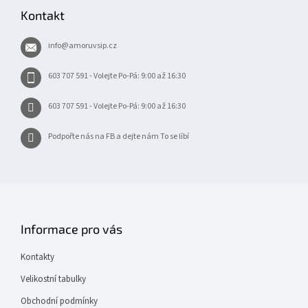
p
Kontakt
a
t
info
@
amoruvsip.cz
í
603 707 591 - Volejte Po-Pá: 9:00 až 16:30
603 707 591 - Volejte Po-Pá: 9:00 až 16:30
Podpořte nás na FB a dejte nám To se líbí
Informace pro vás
Kontakty
Velikostní tabulky
Obchodní podmínky