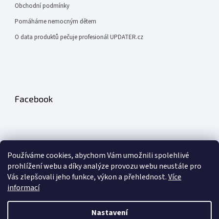
Obchodní podmínky
Pomáháme nemocným dětem
O data produktů pečuje profesionál UPDATER.cz
Facebook
Používáme cookies, abychom Vám umožnili spolehlivé
prohlížení webu a díky analýze provozu webu neustále pro
Odebírat newsletter
Vás zlepšovali jeho funkce, výkon a přehlednost.
Více
informací
PŘIHLÁSIT
Nastavení