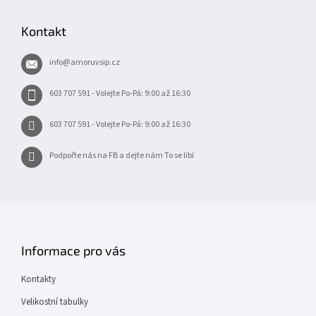
á
p
Kontakt
a
t
info
@
amoruvsip.cz
í
603 707 591 - Volejte Po-Pá: 9:00 až 16:30
603 707 591 - Volejte Po-Pá: 9:00 až 16:30
Podpořte nás na FB a dejte nám To se líbí
Informace pro vás
Kontakty
Velikostní tabulky