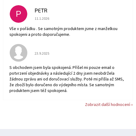
PETR
P
Hodnocení obchodu je 5 z 5 hvězdiček.
11.1.2026
Vše v pořádku . Se samotným produktem jsme z manželkou
spokojeni a proto doporučujeme.
Hodnocení obchodu je 5 z 5 hvězdiček.
23.9.2025
S obchodem jsem byla spokojená. Přišel mi pouze email o
potvrzení objednávky a následující 2 dny jsem neobdržela
žádnou zprávu ani od doručovací služby. Poté mi přišla až SMS,
že zboží bylo doručeno do výdejního místa. Se samotným
produktem jsem též spokojená.
Zobrazit další hodnocení
Z