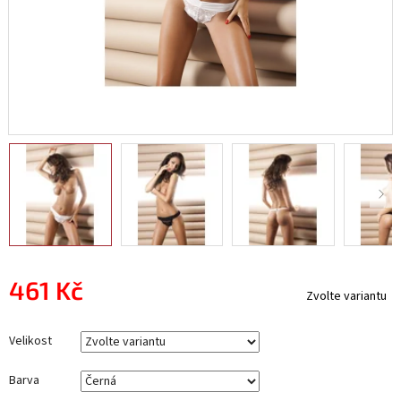
461 Kč
Zvolte variantu
Měrná
cena:
Velikost
Barva