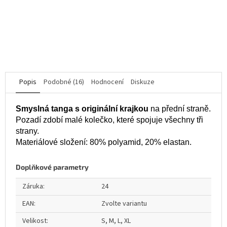
je
2 931 Kč
5,0
z
5
DO KOŠÍKU
hvězdiček.
Popis
Podobné (16)
Hodnocení
Diskuze
Smyslná tanga s originální krajkou
na přední straně.
Pozadí zdobí malé kolečko, které spojuje všechny tři
strany.
Materiálové složení: 80% polyamid, 20% elastan.
Doplňkové parametry
Záruka
:
24
EAN
:
Zvolte variantu
Velikost
:
S, M, L, XL