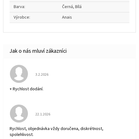
Barva
:
Černá, Bílá
Výrobce
:
Anais
Hodnocení obchodu je 5 z 5 hvězdiček.
3.2.2026
+ Rychlost dodání.
Hodnocení obchodu je 5 z 5 hvězdiček.
22.1.2026
Rychlost, objednávka vždy doručena, diskrétnost,
spolehlivost.