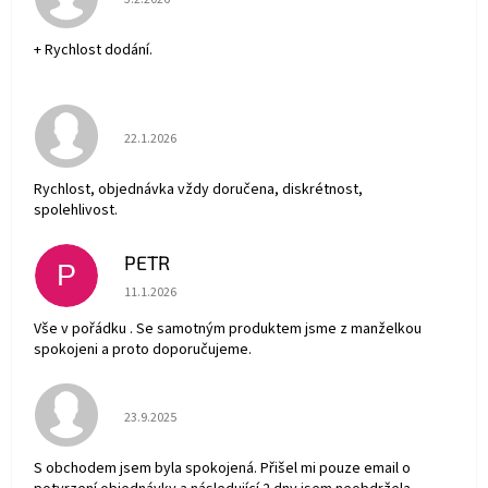
+ Rychlost dodání.
Hodnocení obchodu je 5 z 5 hvězdiček.
22.1.2026
Rychlost, objednávka vždy doručena, diskrétnost,
spolehlivost.
PETR
P
Hodnocení obchodu je 5 z 5 hvězdiček.
11.1.2026
Vše v pořádku . Se samotným produktem jsme z manželkou
spokojeni a proto doporučujeme.
Hodnocení obchodu je 5 z 5 hvězdiček.
23.9.2025
S obchodem jsem byla spokojená. Přišel mi pouze email o