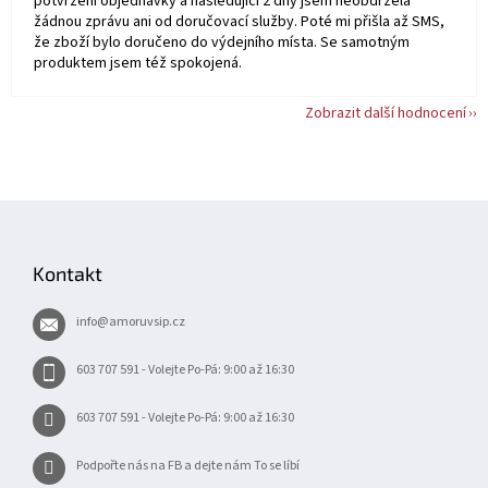
potvrzení objednávky a následující 2 dny jsem neobdržela
žádnou zprávu ani od doručovací služby. Poté mi přišla až SMS,
že zboží bylo doručeno do výdejního místa. Se samotným
produktem jsem též spokojená.
Zobrazit další hodnocení
Z
á
p
Kontakt
a
t
info
@
amoruvsip.cz
í
603 707 591 - Volejte Po-Pá: 9:00 až 16:30
603 707 591 - Volejte Po-Pá: 9:00 až 16:30
Podpořte nás na FB a dejte nám To se líbí