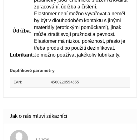
zpracování, údržba a čištění.
Elastomer není možno vyvařovat a neměl
by být v dlouhodobém kontaktu s jinými
materiály (erotickými pomůckami), jinak
Údržba:
může ztratit svojí pružnost a pevnost.
Elastomer má nízkou poréznost, přesto je
třeba produkt po použití dezinfikovat.
Lubrikant:
Je možno používat jakékoliv lubrikanty.
Doplňkové parametry
EAN
:
4560220554555
Hodnocení obchodu je 5 z 5 hvězdiček.
3.2.2026