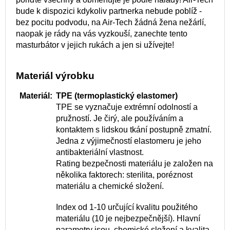
bude k dispozici kdykoliv partnerka nebude poblíž -
bez pocitu podvodu, na Air-Tech žádná žena nežárlí,
naopak je rády na vás vyzkouší, zanechte tento
masturbátor v jejich rukách a jen si užívejte!
Materiál výrobku
Materiál:
TPE (termoplastický elastomer)
TPE se vyznačuje extrémní odolností a
pružností. Je čirý, ale používáním a
kontaktem s lidskou tkání postupně zmatní.
Jedna z výjimečností elastomeru je jeho
antibakteriální vlastnost.
Rating bezpečnosti materiálu je založen na
několika faktorech: sterilita, poréznost
materiálu a chemické složení.
Index od 1-10 určující kvalitu použitého
materiálu (10 je nejbezpečnější). Hlavní
parametry jsou chemické složení a kvalita