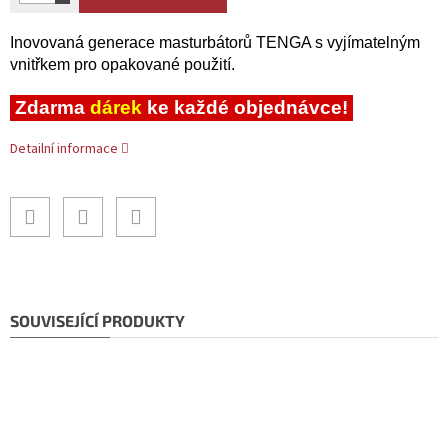
Inovovaná generace masturbátorů TENGA s vyjímatelným
vnitřkem pro opakované použití.
Zdarma
dárek
ke každé objednávce!
Detailní informace
SOUVISEJÍCÍ PRODUKTY
Doporučujeme!