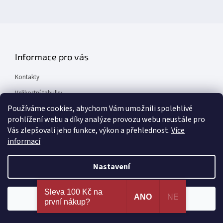
Informace pro vás
Kontakty
Velikostní tabulky
Používáme cookies, abychom Vám umožnili spolehlivé
Obchodní podmínky
prohlížení webu a díky analýze provozu webu neustále pro
Pomáháme nemocným dětem
Vás zlepšovali jeho funkce, výkon a přehlednost.
Více
informací
O data produktů pečuje profesionál UPDATER.cz
Nastavení
Nejširší výběr erotických pomůcek a sexy prádla na
Sleva 100 Kč na
jednom místě. 100% spokojenost dle recenzí
ANO
NE
Souhlasím
první nákup?
Facebook
ověřených zákazníků!
Amorův šíp