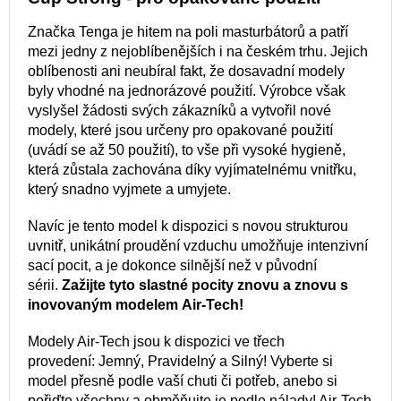
Značka Tenga je hitem na poli masturbátorů a patří
mezi jedny z nejoblíbenějších i na českém trhu. Jejich
oblíbenosti ani neubíral fakt, že dosavadní modely
byly vhodné na jednorázové použití. Výrobce však
vyslyšel žádosti svých zákazníků a vytvořil nové
modely, které jsou určeny pro opakované použití
(uvádí se až 50 použití), to vše při vysoké hygieně,
která zůstala zachována díky vyjímatelnému vnitřku,
který snadno vyjmete a umyjete.
Navíc je tento model k dispozici s novou strukturou
uvnitř, unikátní proudění vzduchu umožňuje intenzivní
sací pocit, a je dokonce silnější než v původní
sérii.
Zažijte tyto slastné pocity znovu a znovu s
inovovaným modelem Air-Tech!
Modely Air-Tech jsou k dispozici ve třech
provedení: Jemný, Pravidelný a Silný! Vyberte si
model přesně podle vaší chuti či potřeb, anebo si
pořiďte všechny a obměňujte je podle nálady! Air-Tech