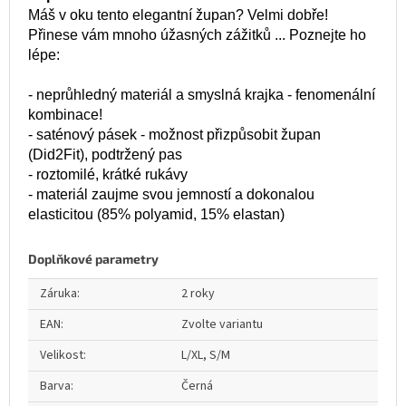
Máš v oku tento elegantní župan? Velmi dobře!
Přinese vám mnoho úžasných zážitků ... Poznejte ho
lépe:
- neprůhledný materiál a smyslná krajka - fenomenální
kombinace!
- saténový pásek - možnost přizpůsobit župan
(Did2Fit), podtržený pas
- roztomilé, krátké rukávy
- materiál zaujme svou jemností a dokonalou
elasticitou (85% polyamid, 15% elastan)
Doplňkové parametry
Záruka
:
2 roky
EAN
:
Zvolte variantu
Velikost
:
L/XL, S/M
Barva
:
Černá