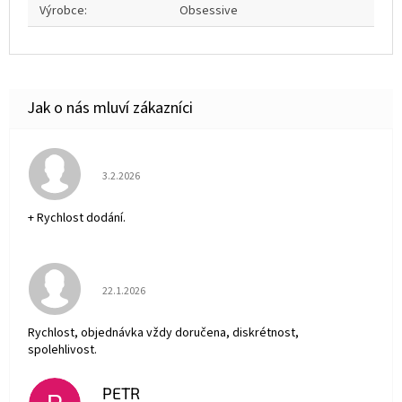
Výrobce
:
Obsessive
Hodnocení obchodu je 5 z 5 hvězdiček.
3.2.2026
+ Rychlost dodání.
Hodnocení obchodu je 5 z 5 hvězdiček.
22.1.2026
Rychlost, objednávka vždy doručena, diskrétnost,
spolehlivost.
PETR