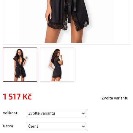
1 517 Kč
Zvolte variantu
Měrná
cena:
Velikost
Barva