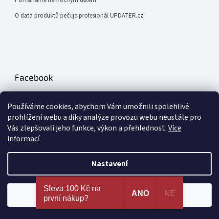
O data produktů pečuje profesionál UPDATER.cz
Facebook
Používáme cookies, abychom Vám umožnili spolehlivé
prohlížení webu a díky analýze provozu webu neustále pro
Vás zlepšovali jeho funkce, výkon a přehlednost.
Více
informací
Odebírat newsletter
Nastavení
Vložte svůj e-mail a my vám budeme zasílat informace o nových
produktech na našem e-shopu.
Nejširší výběr erotických pomůcek a sexy prádla na
Sleva 100 Kč na
jednom místě. 100% spokojenost dle recenzí
ANO
NE
Souhlasím
první nákup?
E-mail
ověřených zákazníků!