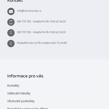
a
t
info
@
amoruvsip.cz
í
603 707 591 - Volejte Po-Pá: 9:00 až 16:30
603 707 591 - Volejte Po-Pá: 9:00 až 16:30
Podpořte nás na FB a dejte nám To se líbí
Informace pro vás
Kontakty
Velikostní tabulky
Obchodní podmínky
Pomáháme nemocným dětem