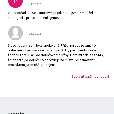
P
Hodnocení obchodu je 5 z 5 hvězdiček.
11.1.2026
Vše v pořádku . Se samotným produktem jsme z manželkou
spokojeni a proto doporučujeme.
Hodnocení obchodu je 5 z 5 hvězdiček.
23.9.2025
S obchodem jsem byla spokojená. Přišel mi pouze email o
potvrzení objednávky a následující 2 dny jsem neobdržela
žádnou zprávu ani od doručovací služby. Poté mi přišla až SMS,
že zboží bylo doručeno do výdejního místa. Se samotným
produktem jsem též spokojená.
Zobrazit další hodnocení
Z
á
p
Kontakt