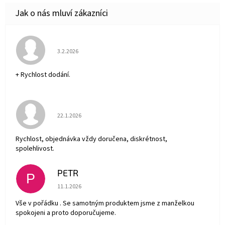
Hodnocení obchodu je 5 z 5 hvězdiček.
3.2.2026
+ Rychlost dodání.
Hodnocení obchodu je 5 z 5 hvězdiček.
22.1.2026
Rychlost, objednávka vždy doručena, diskrétnost,
spolehlivost.
PETR
P
Hodnocení obchodu je 5 z 5 hvězdiček.
11.1.2026
Vše v pořádku . Se samotným produktem jsme z manželkou
spokojeni a proto doporučujeme.