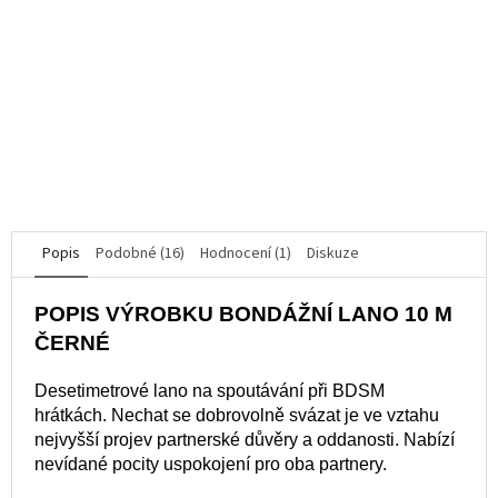
Elektro dilatátor močové trubice
Průměrné
hodnocení
K dispozici
produktu
je
527 Kč
5,0
z
5
DO KOŠÍKU
hvězdiček.
Popis
Podobné (16)
Hodnocení (1)
Diskuze
POPIS VÝROBKU BONDÁŽNÍ LANO 10 M
ČERNÉ
Desetimetrové lano na spoutávání při BDSM
hrátkách. Nechat se dobrovolně svázat je ve vztahu
nejvyšší projev partnerské důvěry a oddanosti. Nabízí
nevídané pocity uspokojení pro oba partnery.