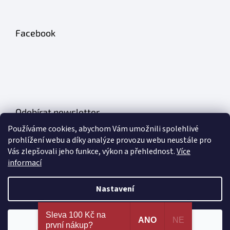
Facebook
Odebírat newsletter
Používáme cookies, abychom Vám umožnili spolehlivé
Vložte svůj e-mail a my vám budeme zasílat informace o nových
prohlížení webu a díky analýze provozu webu neustále pro
produktech na našem e-shopu.
Vás zlepšovali jeho funkce, výkon a přehlednost.
Více
informací
E-mail
Nastavení
PŘIHLÁSIT SE
Nejširší výběr erotických pomůcek a sexy prádla na
Sleva 100 Kč na
jednom místě. 100% spokojenost dle recenzí
ANO
NE
Souhlasím
první nákup?
ověřených zákazníků!