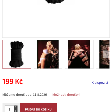
199 Kč
K dispozici
Měrná
Můžeme doručit do:
11.8.2026
Možnosti doručení
cena:
PŘIDAT DO KOŠÍKU