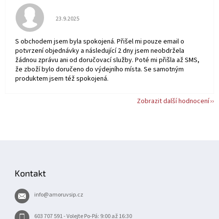
Hodnocení obchodu je 5 z 5 hvězdiček.
23.9.2025
S obchodem jsem byla spokojená. Přišel mi pouze email o
potvrzení objednávky a následující 2 dny jsem neobdržela
žádnou zprávu ani od doručovací služby. Poté mi přišla až SMS,
že zboží bylo doručeno do výdejního místa. Se samotným
produktem jsem též spokojená.
Zobrazit další hodnocení
Z
á
p
Kontakt
a
t
info
@
amoruvsip.cz
í
603 707 591 - Volejte Po-Pá: 9:00 až 16:30