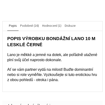
z
5
DO KOŠÍKU
hvězdiček.
Popis
Podobné (16)
Hodnocení (1)
Diskuze
POPIS VÝROBKU BONDÁŽNÍ LANO 10 M
LESKLÉ ČERNÉ
Lano je měkké a jemné na dotek, ale pořádně utažené
plní svůj účel naprosto dokonale.
Ať se vám partner vydá na milost! Buďte dominantní
nebo si role vyměňte. Vyzkoušejte si tuto erotickou hru
z obou pohledů - otroka i pána.