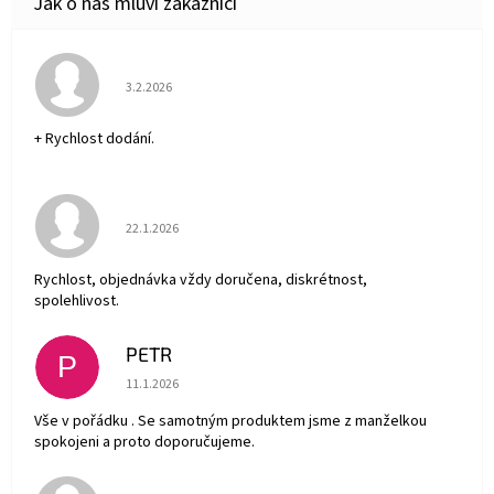
Hodnocení obchodu je 5 z 5 hvězdiček.
3.2.2026
+ Rychlost dodání.
Hodnocení obchodu je 5 z 5 hvězdiček.
22.1.2026
Rychlost, objednávka vždy doručena, diskrétnost,
spolehlivost.
PETR
P
Hodnocení obchodu je 5 z 5 hvězdiček.
11.1.2026
Vše v pořádku . Se samotným produktem jsme z manželkou
spokojeni a proto doporučujeme.