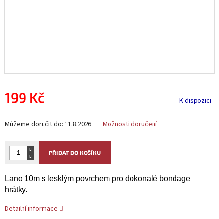
199 Kč
K dispozici
Měrná
Můžeme doručit do:
11.8.2026
Možnosti doručení
cena:
PŘIDAT DO KOŠÍKU
Lano 10m s lesklým povrchem pro dokonalé bondage
hrátky.
Detailní informace