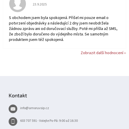
Hodnocení obchodu je 5 z 5 hvězdiček.
23.9.2025
S obchodem jsem byla spokojená. Přišel mi pouze email o
potvrzení objednávky a následující 2 dny jsem neobdržela
žádnou zprávu ani od doručovací služby. Poté mi přišla až SMS,
že zboží bylo doručeno do výdejního místa. Se samotným
produktem jsem též spokojená.
Zobrazit další hodnocení
Z
á
p
Kontakt
a
t
info
@
amoruvsip.cz
í
603 707 591 - Volejte Po-Pá: 9:00 až 16:30