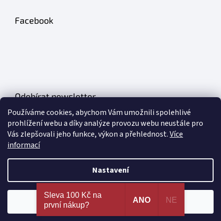
Facebook
Odebírat newsletter
Používáme cookies, abychom Vám umožnili spolehlivé
Vložte svůj e-mail a my vám budeme zasílat informace o nových
prohlížení webu a díky analýze provozu webu neustále pro
produktech na našem e-shopu.
Vás zlepšovali jeho funkce, výkon a přehlednost.
Více
informací
E-mail
Nastavení
PŘIHLÁSIT SE
Nejširší výběr erotických pomůcek a sexy prádla na
Sleva 100 Kč na
jednom místě. 100% spokojenost dle recenzí
ANO
NE
Souhlasím
první nákup?
ověřených zákazníků!