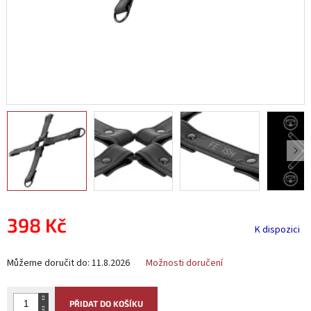
398 Kč
K dispozici
Měrná
Můžeme doručit do:
11.8.2026
Možnosti doručení
cena:
PŘIDAT DO KOŠÍKU