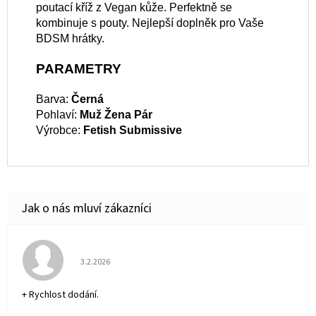
poutací kříž z Vegan kůže. Perfektně se
kombinuje s pouty. Nejlepší doplněk pro Vaše
BDSM hrátky.
PARAMETRY
Barva:
Černá
Pohlaví:
Muž
Žena
Pár
Výrobce:
Fetish Submissive
Hodnocení obchodu je 5 z 5 hvězdiček.
3.2.2026
+ Rychlost dodání.