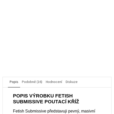
Electro Sex Kit
K dispozici
765 Kč
DO KOŠÍKU
Popis
Podobné (16)
Hodnocení
Diskuze
POPIS VÝROBKU FETISH
SUBMISSIVE POUTACÍ KŘÍŽ
Fetish Submissive představuji pevný, masivní