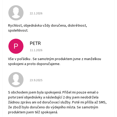
Hodnocení obchodu je 5 z 5 hvězdiček.
22.1.2026
Rychlost, objednávka vždy doručena, diskrétnost,
spolehlivost.
PETR
P
Hodnocení obchodu je 5 z 5 hvězdiček.
11.1.2026
Vše v pořádku . Se samotným produktem jsme z manželkou
spokojeni a proto doporučujeme.
Hodnocení obchodu je 5 z 5 hvězdiček.
23.9.2025
S obchodem jsem byla spokojená. Přišel mi pouze email o
potvrzení objednávky a následující 2 dny jsem neobdržela
žádnou zprávu ani od doručovací služby. Poté mi přišla až SMS,
že zboží bylo doručeno do výdejního místa. Se samotným
produktem jsem též spokojená.