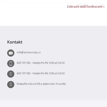
Zobrazit další hodnocení
Z
á
p
Kontakt
a
t
info
@
amoruvsip.cz
í
603 707 591 - Volejte Po-Pá: 9:00 až 16:30
603 707 591 - Volejte Po-Pá: 9:00 až 16:30
Podpořte nás na FB a dejte nám To se líbí