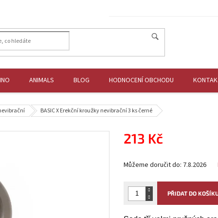
HNO
ANIMALS
BLOG
HODNOCENÍ OBCHODU
KONTAK
nevibrační
BASIC X Erekční kroužky nevibrační 3 ks černé
213 Kč
Měrná
Můžeme doručit do:
7.8.2026
cena:
PŘIDAT DO KOŠÍK