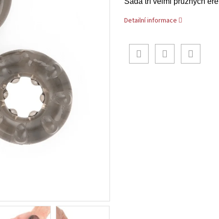
Sada tří velmi pružných er
Detailní informace