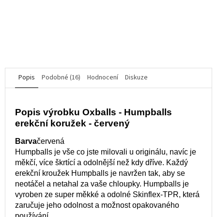
je
463 Kč
5,0
z
5
DO KOŠÍKU
hvězdiček.
Popis
Podobné (16)
Hodnocení
Diskuze
Popis výrobku Oxballs - Humpballs
erekční koružek - červený
Barva
červená
Humpballs je vše co jste milovali u originálu, navíc je
měkčí, více škrtící a odolnější než kdy dříve. Každý
erekční kroužek Humpballs je navržen tak, aby se
neotáčel a netahal za vaše chloupky. Humpballs je
vyroben ze super měkké a odolné Skinflex-TPR, která
zaručuje jeho odolnost a možnost opakovaného
používání.