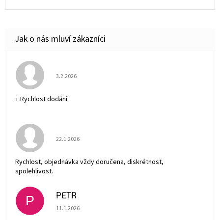
Hodnocení obchodu je 5 z 5 hvězdiček.
3.2.2026
+ Rychlost dodání.
Hodnocení obchodu je 5 z 5 hvězdiček.
22.1.2026
Rychlost, objednávka vždy doručena, diskrétnost,
spolehlivost.
PETR
P
Hodnocení obchodu je 5 z 5 hvězdiček.
11.1.2026