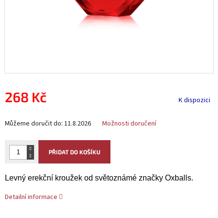
268 Kč
K dispozici
Měrná
Můžeme doručit do:
11.8.2026
Možnosti doručení
cena:
PŘIDAT DO KOŠÍKU
Levný erekční kroužek od světoznámé značky Oxballs.
Detailní informace