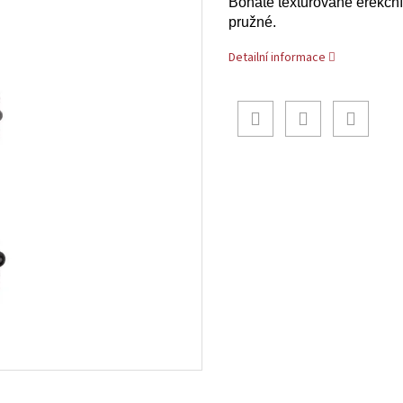
Bohatě texturované erekční 
pružné.
Detailní informace