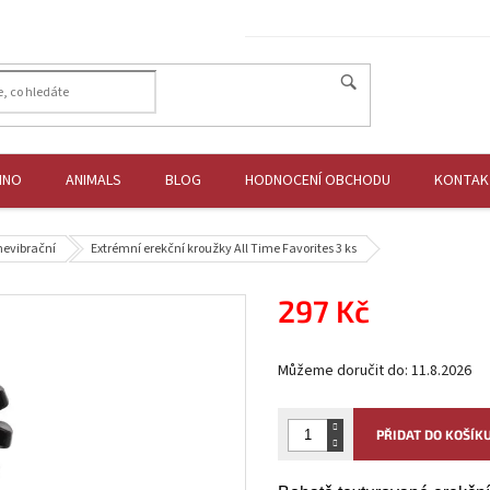
HNO
ANIMALS
BLOG
HODNOCENÍ OBCHODU
KONTAK
nevibrační
Extrémní erekční kroužky All Time Favorites 3 ks
297 Kč
Měrná
Můžeme doručit do:
11.8.2026
cena:
PŘIDAT DO KOŠÍK