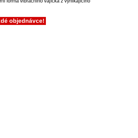
í forma vibračního vajíčka z vynikajícího
ždé objednávce!