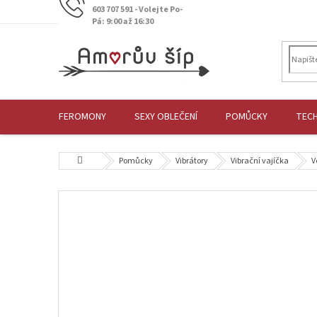
Přejít
603 707 591 - Volejte Po-
na
Pá: 9:00 až 16:30
obsah
FEROMONY
SEXY OBLEČENÍ
POMŮCKY
TEC
Domů
Pomůcky
Vibrátory
Vibrační vajíčka
V