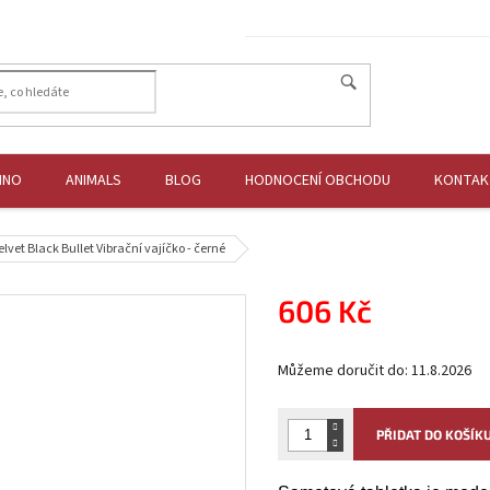
HNO
ANIMALS
BLOG
HODNOCENÍ OBCHODU
KONTAK
elvet Black Bullet Vibrační vajíčko - černé
606 Kč
Měrná
Můžeme doručit do:
11.8.2026
cena:
PŘIDAT DO KOŠÍK