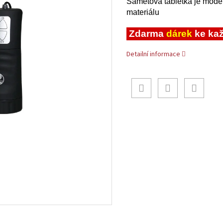
Sametová tabletka je modern
materiálu
Zdarma
dárek
ke ka
Detailní informace